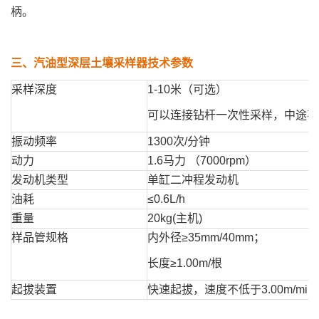
柄。
三、
汽油型深层土壤采样器
技术参数
采样深度
1-10米（可选）
可以连接钻杆一次性采样，中途不
振动频率
1300次/分钟
动力
1.6马力 （7000rpm）
发动机类型
单缸二冲程发动机
油耗
≤0.6L/h
重量
20kg(主机)
样品管规格
内外径≥35mm/40mm；
长度≥1.00m/根
起拔装置
快速起拔，速度不低于3.00m/min