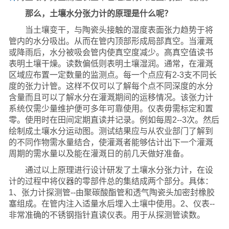
那么，土壤水分张力计的原理是什么呢？
当土壤变干，与陶瓷头接触的湿度表面张力趋势于将
管内的水分吸出。从而在管内顶部形成局部真空。当灌溉
或降雨后，水分被吸会管内使真空度减少。高真空值读书
表明土壤干燥。读数偏低则表明土壤湿润。通常，在灌溉
区域应布置一定数量的监测点。每一个点应有2-3支不同长
度的张力计管。这样不仅可以了解每个点不同深度的水分
含量而且可以了解水分在灌溉期间的运移情况。该张力计
系统仅需少量维护便可多年可靠使用。仪表毋需标定和置
零。使用时在田间定期直读并记录。例如每周2--3次。然后
绘制成土壤水分运动图。测试结果应与从农业部门了解到
的不同作物需水量结合，使灌溉者能够估计出下一个灌溉
周期的需水量以及能在灌溉日的前几天做好准备。
通过以上原理进行设计研发了土壤水分张力计，在设
计的过程中将仪器的零部件总的集结成两个部分。具体：
1、张力计探测管--由聚碳酸酯管和透气陶瓷头加密封橡胶
塞组成。在管内注入适量水后埋入土壤中使用。2、仪表--
非常准确的不锈钢指针直读仪表。用于从探测管读数。