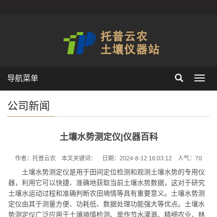
导航菜单
Toggl
navig
公司新闻
土壤水势测定仪|仪器百科
作者：托普云农 本文关键词： 日期：2024-8-12 16:03:12 人气：
70
土壤水势测定仪是用于田间定位检测和观测土壤水势的专用仪
器，利用它可以快捷、准确地获取当前土壤水势数据，这对于研究
土壤水运动过程和准确判断农田墒情等具有重要意义。土壤水势测
定仪由其于测量方便、功耗低、数据处理功能强大等优点。土壤水
势测定仪广泛应用于土壤墒情检测、旱作节水灌溉、精细农业、林