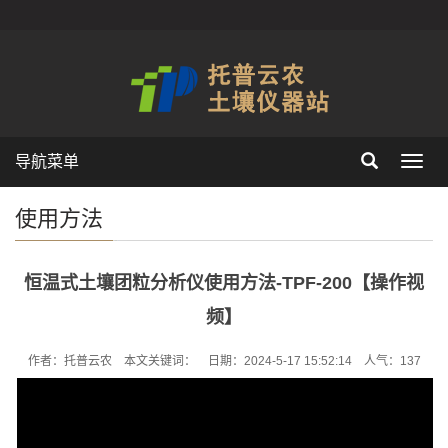
导航菜单
Toggl
navig
使用方法
恒温式土壤团粒分析仪使用方法-TPF-200【操作视
频】
作者：托普云农 本文关键词： 日期：2024-5-17 15:52:14 人气：
137